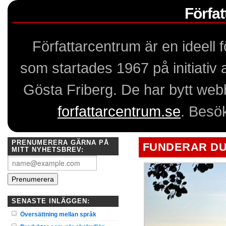
Förfa
Författarcentrum är en ideell
som startades 1967 på initiativ
Gösta Friberg. De har bytt webb
forfattarcentrum.se
. Besö
PRENUMERERA GÄRNA PÅ
FUNDERAR DU 
MITT NYHETSBREV:
SENASTE INLÄGGEN:
Översättning mellan språk