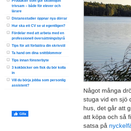
Produkter som gör skolmiljön
trivsam – både för elever och
lärare
Distansstudier öppnar nya dörrar
Hur ska ett CV se ut egentligen?
Fördelar med att arbeta med en
professionell översättningsbyrå
Tips för att förbättra din skrivstil
Ta hand om dina snittblommor
Tips innan fönsterbyte
3 kokböcker om fisk du bör kolla
in
Vill du börja jobba som personlig
assistent?
Något många dröm
stuga vid en sjö 
hus, det går att g
att köpa och så f
satsa på
nyckelf