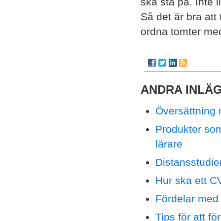
ska stå på. Inte 
Så det är bra att
ordna tomter me
ANDRA INLÄ
Översättning 
Produkter som
lärare
Distansstudie
Hur ska ett C
Fördelar med 
Tips för att fö