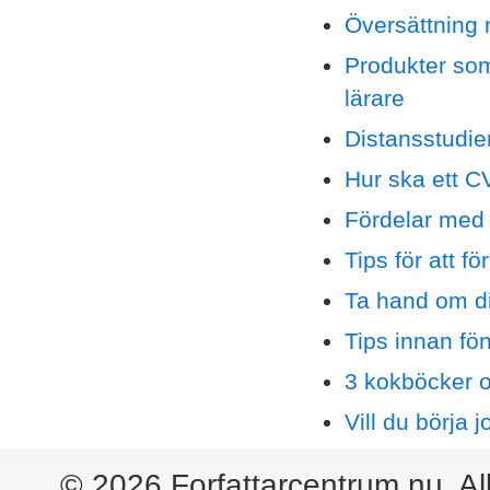
Översättning 
Produkter som
lärare
Distansstudie
Hur ska ett C
Fördelar med 
Tips för att fö
Ta hand om d
Tips innan fö
3 kokböcker o
Vill du börja 
© 2026 Forfattarcentrum.nu. Al