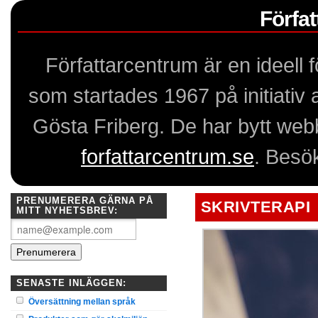
Förfa
Författarcentrum är en ideell
som startades 1967 på initiativ
Gösta Friberg. De har bytt webb
forfattarcentrum.se
. Besö
PRENUMERERA GÄRNA PÅ
SKRIVTERAPI
MITT NYHETSBREV:
SENASTE INLÄGGEN:
Översättning mellan språk