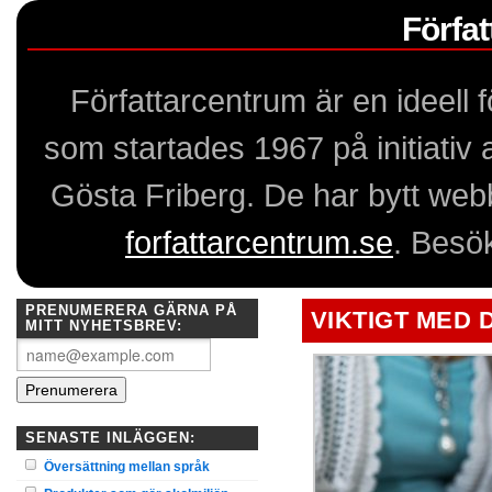
Förfa
Författarcentrum är en ideell
som startades 1967 på initiativ
Gösta Friberg. De har bytt webb
forfattarcentrum.se
. Besö
PRENUMERERA GÄRNA PÅ
VIKTIGT MED
MITT NYHETSBREV:
SENASTE INLÄGGEN:
Översättning mellan språk