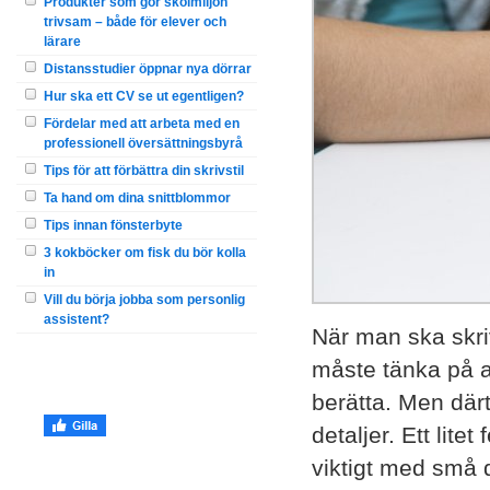
Produkter som gör skolmiljön
trivsam – både för elever och
lärare
Distansstudier öppnar nya dörrar
Hur ska ett CV se ut egentligen?
Fördelar med att arbeta med en
professionell översättningsbyrå
Tips för att förbättra din skrivstil
Ta hand om dina snittblommor
Tips innan fönsterbyte
3 kokböcker om fisk du bör kolla
in
Vill du börja jobba som personlig
assistent?
När man ska skri
måste tänka på att
berätta. Men därt
detaljer. Ett lite
viktigt med små 