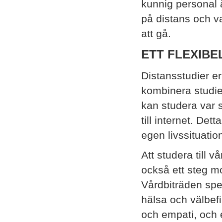
kunnig personal ä
på distans och va
att gå.
ETT FLEXIBE
Distansstudier erb
kombinera studie
kan studera var s
till internet. Det
egen livssituatio
Att studera till v
också ett steg mo
Vårdbiträden spel
hälsa och välbef
och empati, och e