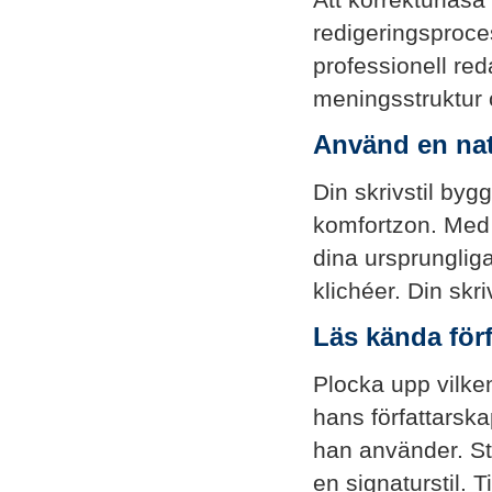
redigeringsproces
professionell red
meningsstruktur oc
Använd en nat
Din skrivstil byg
komfortzon. Med 
dina ursprungliga
klichéer. Din skri
Läs kända förf
Plocka upp vilke
hans författarsk
han använder. Sto
en signaturstil. 