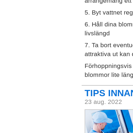
arrangemang ett
5. Byt vattnet r
6. Håll dina blom
livslängd
7. Ta bort eventu
attraktiva ut ka
Förhoppningsvis 
blommor lite läng
TIPS INN
23 aug. 2022