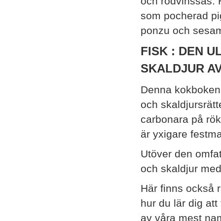
och rödvinssås. H
som pocherad pi
ponzu och sesam
FISK : DEN 
SKALDJUR AV
Denna kokboken o
och skaldjursrätt
carbonara på rök
är yxigare festm
Utöver den omfat
och skaldjur med 
Här finns också 
hur du lär dig at
av våra mest nam