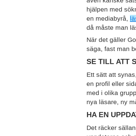
även kanske sats
hjälpen med sökmo
en mediabyrå,
l
då måste man läs
När det gäller G
säga, fast man b
SE TILL ATT
Ett sätt att synas
en profil eller 
med i olika grup
nya läsare, ny m
HA EN UPPD
Det räcker sälla