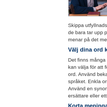
Skippa utfyllnad
de bara tar upp 
menar på det mest
Välj dina ord 
Det finns många s
kan välja för att
ord. Använd bekan
språket. Enkla ord
Använd en synony
ersättare eller et
Korta meninga