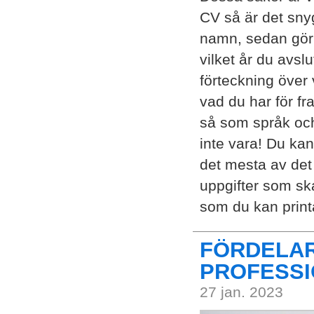
CV så är det snyg
namn, sedan gör d
vilket år du avsl
förteckning över 
vad du har för f
så som språk och
inte vara! Du ka
det mesta av det
uppgifter som ska
som du kan print
FÖRDELAR
PROFESSI
27 jan. 2023