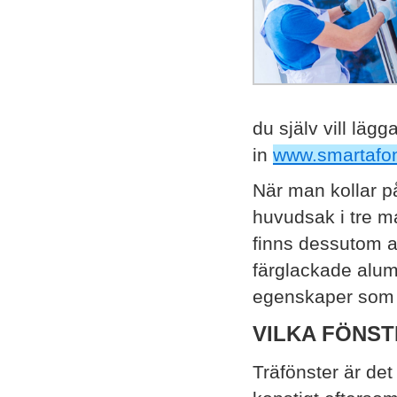
du själv vill lägg
in
www.smartafon
När man kollar p
huvudsak i tre ma
finns dessutom a
färglackade alumi
egenskaper som g
VILKA FÖNS
Träfönster är det 