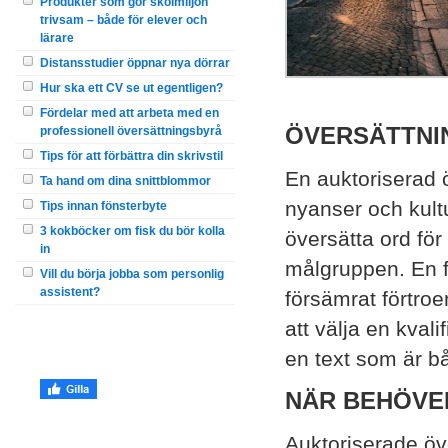
Produkter som gör skolmiljön
trivsam – både för elever och
lärare
Distansstudier öppnar nya dörrar
Hur ska ett CV se ut egentligen?
Fördelar med att arbeta med en
ÖVERSÄTTNI
professionell översättningsbyrå
Tips för att förbättra din skrivstil
En auktoriserad ö
Ta hand om dina snittblommor
nyanser och kultu
Tips innan fönsterbyte
3 kokböcker om fisk du bör kolla
översätta ord för
in
målgruppen. En fe
Vill du börja jobba som personlig
assistent?
försämrat förtroe
att välja en kval
en text som är b
NÄR BEHÖVE
Auktoriserade öve