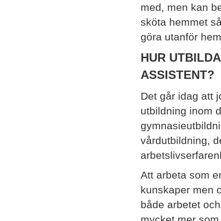
med, men kan bes
sköta hemmet så 
göra utanför he
HUR UTBILDA
ASSISTENT?
Det går idag att 
utbildning inom 
gymnasieutbildni
vårdutbildning, de
arbetslivserfaren
Att arbeta som en
kunskaper men o
både arbetet och
mycket mer som sk