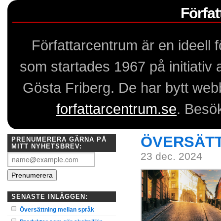
Förfa
Författarcentrum är en ideell
som startades 1967 på initiativ
Gösta Friberg. De har bytt webb
forfattarcentrum.se
. Besö
ÖVERSÄTT
PRENUMERERA GÄRNA PÅ
MITT NYHETSBREV:
23 dec. 2024
SENASTE INLÄGGEN:
Översättning mellan språk