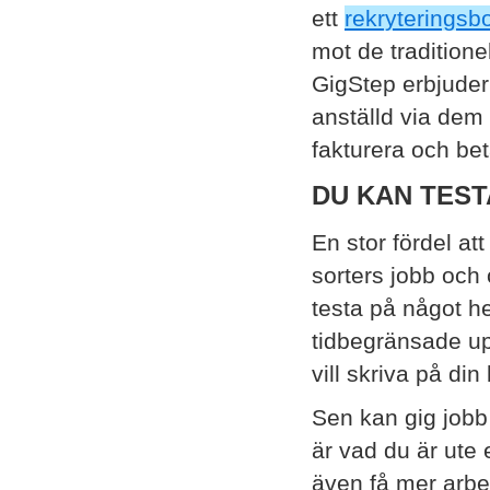
ett
rekryteringsb
mot de tradition
GigStep erbjuder
anställd via dem 
fakturera och bet
DU KAN TEST
En stor fördel at
sorters jobb och 
testa på något he
tidbegränsade upp
vill skriva på di
Sen kan gig jobb 
är vad du är ute e
även få mer arbet