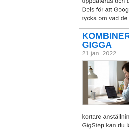
uppdateras och de
Dels för att Goog
tycka om vad de 
KOMBINER
GIGGA
21 jan. 2022
kortare anställni
GigStep kan du l