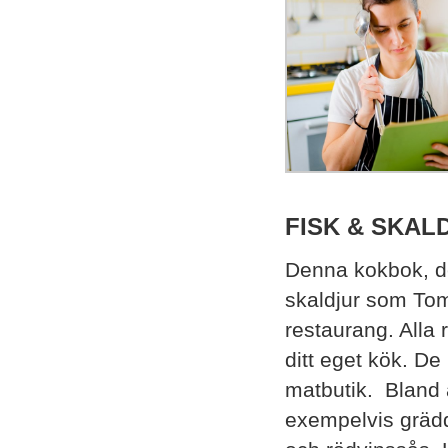
FISK & SKAL
Denna kokbok, de
skaldjur som To
restaurang. Alla
ditt eget kök. De
matbutik. Bland a
exempelvis grädd